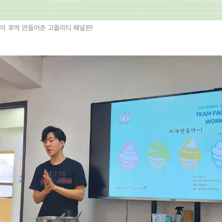
이 후딱 만들어준 고퀄리티 패널판!